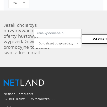
24
Jeżeli chciałbyś
otrzymywac od nas
oferty hurtowe,
ZAPISZ S
wyprzedażowe oraz
Do dalszej odsprzedaży
promocyjne to zostaw
swój adres email
Netland Computers
62-800 Kalisz, ul. Wrocławska 35