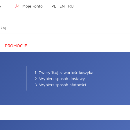
5
Moje konto
PL
EN
RU
PROMOCJE
1. Zweryfikuj zawartośc koszyka
2. Wybierz sposob dostawy
3. Wybierz sposób płatności