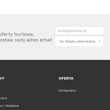
oferty hurtowe,
ostaw swój adres email
Do dalszej odsprzedaży
NY
OFERTA
Komputery
raca
ci i dostawa