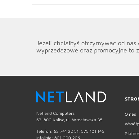
Jeżeli chciałbyś otrzymywac od nas 
wyprzedażowe oraz promocyjne to z
STRO
Netland Computers
O nas
62-800 Kalisz, ul. Wrocławska 35
Współp
Telefon: 62 741 22 51, 575 101 145
Płatnoś
Infolinia: 801 000 206