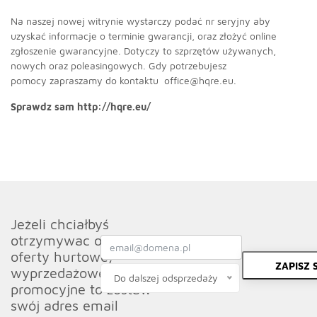
Na naszej nowej witrynie wystarczy podać nr seryjny aby
uzyskać informacje o terminie gwarancji, oraz złożyć online
zgłoszenie gwarancyjne. Dotyczy to szprzętów używanych,
nowych oraz poleasingowych. Gdy potrzebujesz
pomocy zapraszamy do kontaktu
office@hqre.eu
.
Sprawdz sam
http://hqre.eu/
Jeżeli chciałbyś
otrzymywac od nas
oferty hurtowe,
ZAPISZ S
wyprzedażowe oraz
Do dalszej odsprzedaży
promocyjne to zostaw
swój adres email